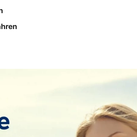
n
ahren